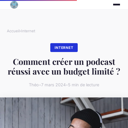
Accueil
›
Internet
INTERNET
Comment créer un podcast
réussi avec un budget limité ?
Théo
•
7 mars 2024
•
5 min de lecture