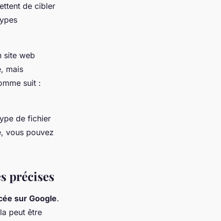
ttent de cibler
types
n site web
e, mais
omme suit :
ype de fichier
e, vous pouvez
s précises
cée sur Google
.
la peut être