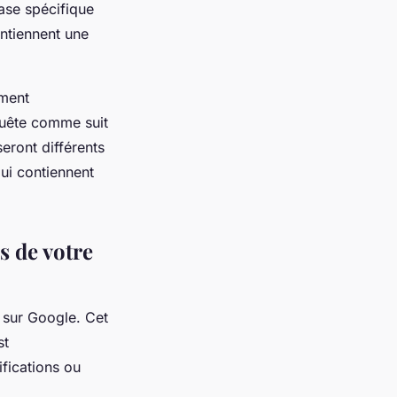
rase spécifique
ontiennent une
ement
quête comme suit
seront différents
ui contiennent
s de votre
s sur Google. Cet
st
ifications ou