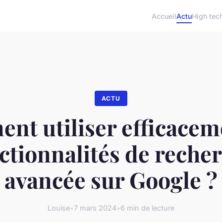
Accueil
Actu
High tec
ACTU
t utiliser efficacem
ctionnalités de reche
avancée sur Google ?
Louise
•
7 mars 2024
•
6 min de lecture