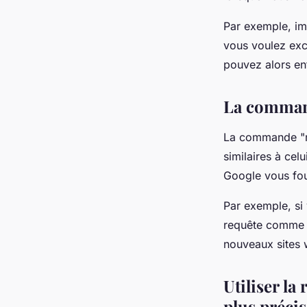
Par exemple, im
vous voulez exc
pouvez alors en
La command
La commande "re
similaires à cel
Google vous four
Par exemple, si 
requête comme 
nouveaux sites 
Utiliser l
plus précis