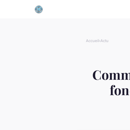
Accueil
›
Actu
Commen
fon