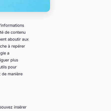
’informations
iété de contenu
ment aboutir aux
rche à repérer
gle a
iguer plus
tils pour
t de manière
ouvez insérer