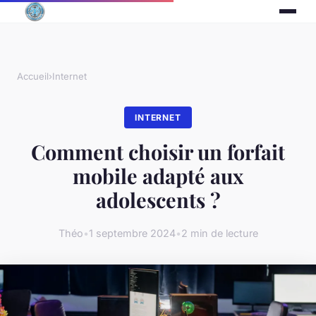
Accueil
›
Internet
INTERNET
Comment choisir un forfait
mobile adapté aux
adolescents ?
Théo
•
1 septembre 2024
•
2 min de lecture